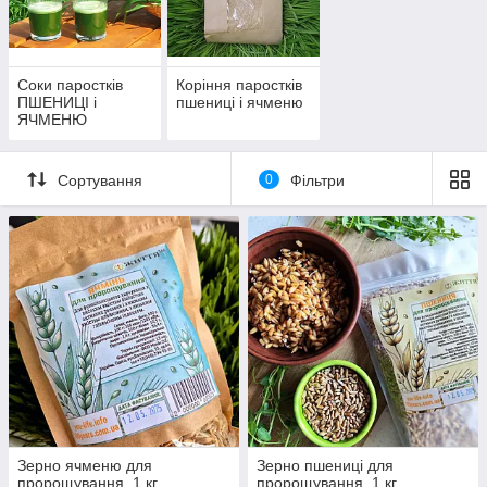
випробування в космічній індустрії, що дає змогу досягти
оптимальної кількості корисних речовин у кінцевому
екологічно чистому продукті.
Соки паростків
Коріння паростків
ПШЕНИЦІ і
пшениці і ячменю
ЯЧМЕНЮ
Сортування
0
Фільтри
Зерно ячменю для
Зерно пшениці для
пророщування, 1 кг
пророщування, 1 кг