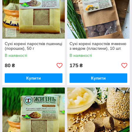
Сухі корені паростків пшениці
Сухі корені паростків ячменю
(порошок), 50 г
з медом (пластини), 10 шт.
В наявності
В наявності
80
175
₴
₴
Купити
Купити