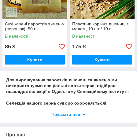
Сухі корені паростків ячменю
Пластини коріння пшениці з
(порошок), 50 г
медом, 10 шт / 10 г
В наявності
В наявності
85
175
₴
₴
Купити
Купити
Для вирощування паростків пшениці та ячменю ми
використовуємо спеціальні сорти зерна, відібрані
внаслідок селекції в Одеському Селекційному інституті.
Селекція нашого зерна суворо охороняється!
Основні сорти розташовані в кліматичних сейфах у
Показати все
спеціально створених умовах!
Про нас