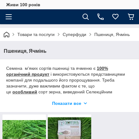
Живи 100 років
Товари та послуги
Суперфуди
Пшениця, Ячмінь
Пшениця, Ячмінь
Семена м'яких сортів пшениці та ячменю є
100%
органічний продукт
і використовуються представницями
компанії для подальшого його пророщування. Треба
зазначити, дуже важливим фактом є те, що
це
особливий
сорт зерна, виведений Селекційним
інститутом, який містить у собі максимальну кількість
Показати все
корисних речовин і очищений від шкідливої для нашого
здоров'я клейковини.
Спеціально відібраний, екологічно чистий вигляд зерна
м'яких сортів, пророщується
без використання землі та
хімічних добавок
, за унікальною технологією, яка пройшла