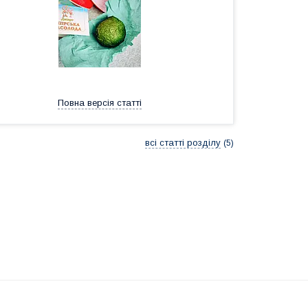
Повна версія статті
всі статті розділу
5