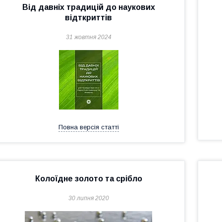
Від давніх традицій до наукових
відткриттів
31 жовтня 2024
Повна версія статті
Колоїдне золото та срібло
30 липня 2020