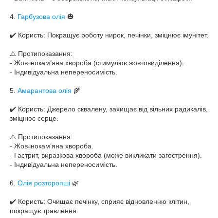
4.
Гарбузова олія
🎃
✔️ Користь: Покращує роботу нирок, печінки, зміцнює імунітет.
⚠️ Протипоказання:
- Жовчнокам’яна хвороба (стимулює жовчовиділення).
- Індивідуальна непереносимість.
5.
Амарантова олія
🌾
✔️ Користь: Джерело сквалену, захищає від вільних радикалів,
зміцнює серце.
⚠️ Протипоказання:
- Жовчнокам’яна хвороба.
- Гастрит, виразкова хвороба (може викликати загострення).
- Індивідуальна непереносимість.
6.
Олія розторопші
🌿
✔️ Користь: Очищає печінку, сприяє відновленню клітин,
покращує травлення.