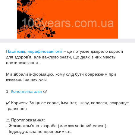
Наші живі, нерафіновані олії
– це потужне джерело користі
для здоров’я, але важливо знати, що деякі з них мають
протипоказання.
Ми зібрали інформацію, кому слід бути обережним при
вживанні наших олій.
1.
Конопляна олія
🌿
✔️ Користь: Зміцнює серце, імунітет, шкіру, волосся, покращує
травлення.
⚠️ Протипоказання:
- Жовчнокам’яна хвороба (має жовчогінний ефект).
- Індивідуальна непереносимість.