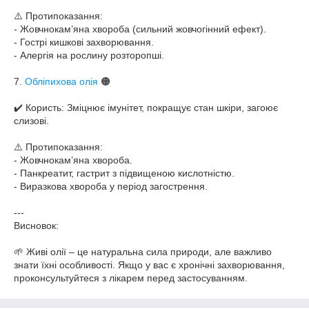
⚠️ Протипоказання:
- Жовчнокам’яна хвороба (сильний жовчогінний ефект).
- Гострі кишкові захворювання.
- Алергія на рослину розторопші.
7.
Обліпихова олія
🟠
✔️ Користь: Зміцнює імунітет, покращує стан шкіри, загоює
слизові.
⚠️ Протипоказання:
- Жовчнокам’яна хвороба.
- Панкреатит, гастрит з підвищеною кислотністю.
- Виразкова хвороба у період загострення.
---
Висновок:
🌱 Живі олії – це натуральна сила природи, але важливо
знати їхні особливості. Якщо у вас є хронічні захворювання,
проконсультуйтеся з лікарем перед застосуванням.