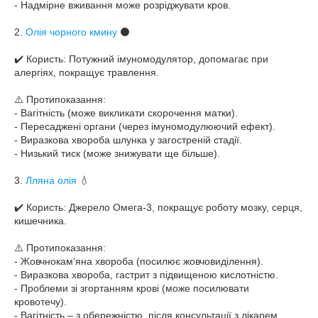
- Надмірне вживання може розріджувати кров.
2.
Олія чорного кмину
⚫️
✔️ Користь: Потужний імуномодулятор, допомагає при
алергіях, покращує травлення.
⚠️ Протипоказання:
- Вагітність (може викликати скорочення матки).
- Пересаджені органи (через імуномодулюючий ефект).
- Виразкова хвороба шлунка у загостреній стадії.
- Низький тиск (може знижувати ще більше).
3.
Лляна олія
💧
✔️ Користь: Джерело Омега-3, покращує роботу мозку, серця,
кишечника.
⚠️ Протипоказання:
- Жовчнокам’яна хвороба (посилює жовчовиділення).
- Виразкова хвороба, гастрит з підвищеною кислотністю.
- Проблеми зі згортанням крові (може посилювати
кровотечу).
- Вагітність – з обережністю, після консультації з лікарем.