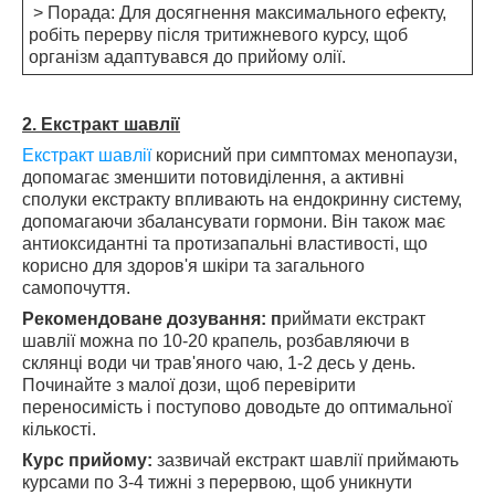
> Порада: Для досягнення максимального ефекту,
робіть перерву після тритижневого курсу, щоб
організм адаптувався до прийому олії.
2. Екстракт шавлії
Екстракт шавлії
корисний при симптомах менопаузи,
допомагає зменшити потовиділення, а активні
сполуки екстракту впливають на ендокринну систему,
допомагаючи збалансувати гормони. Він також має
антиоксидантні та протизапальні властивості, що
корисно для здоров'я шкіри та загального
самопочуття.
Рекомендоване дозування: п
риймати екстракт
шавлії можна по 10-20 крапель, розбавляючи в
склянці води чи трав'яного чаю, 1-2 десь у день.
Починайте з малої дози, щоб перевірити
переносимість і поступово доводьте до оптимальної
кількості.
Курс прийому:
зазвичай екстракт шавлії приймають
курсами по 3-4 тижні з перервою, щоб уникнути