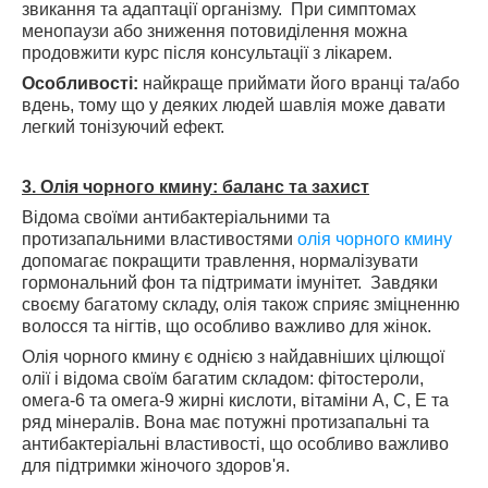
звикання та адаптації організму. При симптомах
менопаузи або зниження потовиділення можна
продовжити курс після консультації з лікарем.
Особливості:
найкраще приймати його вранці та/або
вдень, тому що у деяких людей шавлія може давати
легкий тонізуючий ефект.
3. Олія чорного кмину: баланс та захист
Відома своїми антибактеріальними та
протизапальними властивостями
олія чорного кмину
допомагає покращити травлення, нормалізувати
гормональний фон та підтримати імунітет. Завдяки
своєму багатому складу, олія також сприяє зміцненню
волосся та нігтів, що особливо важливо для жінок.
Олія чорного кмину є однією з найдавніших цілющої
олії і відома своїм багатим складом: фітостероли,
омега-6 та омега-9 жирні кислоти, вітаміни A, C, E та
ряд мінералів. Вона має потужні протизапальні та
антибактеріальні властивості, що особливо важливо
для підтримки жіночого здоров'я.