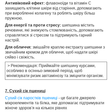
Антивіковий ефект:
флавоноїди та вітамін С
захищають клітини шкіри від старіння, допомагають
при виробленні колагену та роблять шкіру більш
пружною.
Для енергії та проти стресу:
шипшина містить
речовини, які знижують стомлюваність, допомагають
справлятися зі стресом та підтримують гарний
настрій.
Для обличчя:
змішайте краплю екстракту шипшини з
звичайним кремом для обличчя, щоб надати шкірі
сяйво і свіжість.
> Рекомендація: Приймайте шипшину курсами,
особливо в осінньо-зимовий період, щоб
мінімізувати ризик авітамінозу та зміцнити організм.
7. Сухий сік пшениці
Сухий сік паростків пшениці
- це багате джерело
мікроелементів та білка, яке допомагає підтримувати
жіноче здоров'я на кількох рівнях