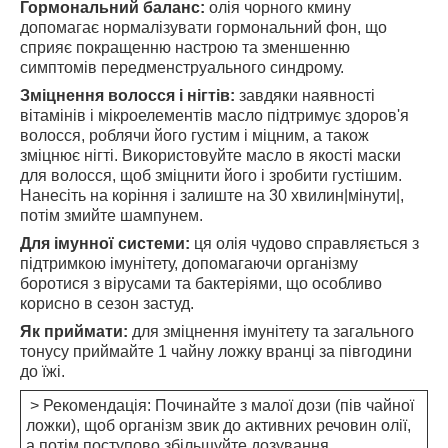
Гормональний баланс:
олія чорного кмину
допомагає нормалізувати гормональний фон, що
сприяє покращенню настрою та зменшенню
симптомів передменструального синдрому.
Зміцнення волосся і нігтів:
завдяки наявності
вітамінів і мікроелементів масло підтримує здоров'я
волосся, роблячи його густим і міцним, а також
зміцнює нігті. Використовуйте масло в якості маски
для волосся, щоб зміцнити його і зробити густішим.
Нанесіть на коріння і залиште на 30 хвилин|мінути|,
потім змийте шампунем.
Для імунної системи:
ця олія чудово справляється з
підтримкою імунітету, допомагаючи організму
боротися з вірусами та бактеріями, що особливо
корисно в сезон застуд.
Як приймати:
для зміцнення імунітету та загального
тонусу приймайте 1 чайну ложку вранці за півгодини
до їжі.
> Рекомендація: Починайте з малої дози (пів чайної
ложки), щоб організм звик до активних речовин олії,
а потім поступово збільшуйте дозування.