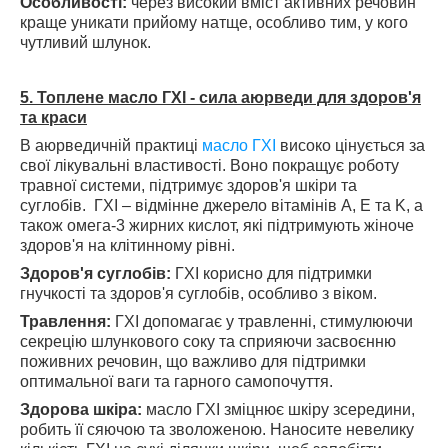
Особливості:
через високий вміст активних речовин
краще уникати прийому натще, особливо тим, у кого
чутливий шлунок.
5. Топлене масло ГХІ - сила аюрведи для здоров'я
та краси
В аюрведичній практиці
масло ГХІ
високо цінується за
свої лікувальні властивості. Воно покращує роботу
травної системи, підтримує здоров'я шкіри та
суглобів. ГХІ – відмінне джерело вітамінів A, E та K, а
також омега-3 жирних кислот, які підтримують жіноче
здоров'я на клітинному рівні.
Здоров'я суглобів:
ГХІ корисно для підтримки
гнучкості та здоров'я суглобів, особливо з віком.
Травлення:
ГХІ допомагає у травленні, стимулюючи
секрецію шлункового соку та сприяючи засвоєнню
поживних речовин, що важливо для підтримки
оптимальної ваги та гарного самопочуття.
Здорова шкіра:
масло ГХІ зміцнює шкіру зсередини,
робить її сяючою та зволоженою. Наносите невелику