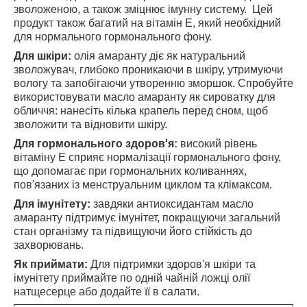
зволоженою, а також зміцнює імунну систему. Цей
продукт також багатий на вітамін Е, який необхідний
для нормального гормонального фону.
Для шкіри:
олія амаранту діє як натуральний
зволожувач, глибоко проникаючи в шкіру, утримуючи
вологу та запобігаючи утворенню зморшок. Спробуйте
використовувати масло амаранту як сироватку для
обличчя: нанесіть кілька крапель перед сном, щоб
зволожити та відновити шкіру.
Для гормонального здоров'я:
високий рівень
вітаміну Е сприяє нормалізації гормонального фону,
що допомагає при гормональних коливаннях,
пов'язаних із менструальним циклом та клімаксом.
Для імунітету:
завдяки антиоксидантам масло
амаранту підтримує імунітет, покращуючи загальний
стан організму та підвищуючи його стійкість до
захворювань.
Як приймати:
Для підтримки здоров'я шкіри та
імунітету приймайте по одній чайній ложці олії
натщесерце або додайте її в салати.