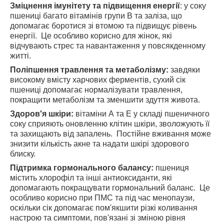
Зміцнення імунітету та підвищення енергії
: у соку
пшениці багато вітамінів групи B та заліза, що
допомагає боротися зі втомою та підвищує рівень
енергії. Це особливо корисно для жінок, які
відчувають стрес та навантаження у повсякденному
житті.
Поліпшення травлення та метаболізму:
завдяки
високому вмісту харчових ферментів, сухий сік
пшениці допомагає нормалізувати травлення,
покращити метаболізм та зменшити здуття живота.
Здоров'я шкіри:
вітаміни А та Е у складі пшеничного
соку сприяють оновленню клітин шкіри, зволожують її
та захищають від запалень. Постійне вживання може
знизити кількість акне та надати шкірі здорового
блиску.
Підтримка гормонального балансу:
пшениця
містить хлорофіл та інші антиоксиданти, які
допомагають покращувати гормональний баланс. Це
особливо корисно при ПМС та під час менопаузи,
оскільки сік допомагає пом'якшити різкі коливання
настрою та симптоми, пов'язані зі зміною рівня