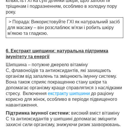
кількість ГХІ на сухі ділянки шкіри, щоб запобігти
тріщинам і подразненням, особливо в холодну пору
року.
> Порада: Використовуйте ГХІ як натуральний засіб
для масажу – він розслаблює м'язи і робить шкіру
м'якою та гладкою.
6. Екстракт шипшини: натуральна підтримка
імунітету та енергії
Шипшина – потужне джерело вітаміну
C,
флавоноїдів
та антиоксидантів, які захищають
організм від запалень та зміцнюють імунну систему.
Вона також сприяє покращенню стану шкіри та
допомагає організму краще справлятися з наслідками
стресу. Включення
екстракту шипшини
до раціону
корисно для жінок, особливо в періоди підвищеного
навантаження.
Підтримка імунної системи:
високий вміст вітаміну
C та антиоксидантів у шипшині допомагає зміцнити
захисні сили організму, знижуючи ризик захворювань.