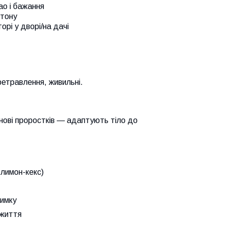
ао і бажання
ктону
орі у дворі/на дачі
ретравлення, живильні.
нові проростків — адаптують тіло до
 лимон-кекс)
зимку
 життя