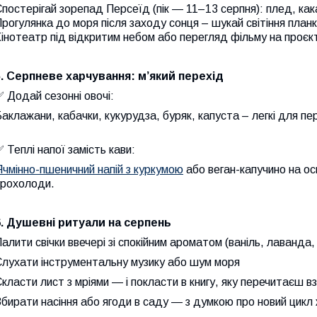
постерігай зорепад Персеїд (пік — 11–13 серпня): плед, как
рогулянка до моря після заходу сонця – шукай світіння план
інотеатр під відкритим небом або перегляд фільму на проєкт
5. Серпневе харчування: м’який перехід
 Додай сезонні овочі:
аклажани, кабачки, кукурудза, буряк, капуста – легкі для пе
 Теплі напої замість кави:
чмінно-пшеничний напій з куркумою
або веган-капучино на ос
прохолоди.
6. Душевні ритуали на серпень
алити свічки ввечері зі спокійним ароматом (ваніль, лаванда,
Слухати інструментальну музику або шум моря
класти лист з мріями — і покласти в книгу, яку перечитаєш в
бирати насіння або ягоди в саду — з думкою про новий цикл