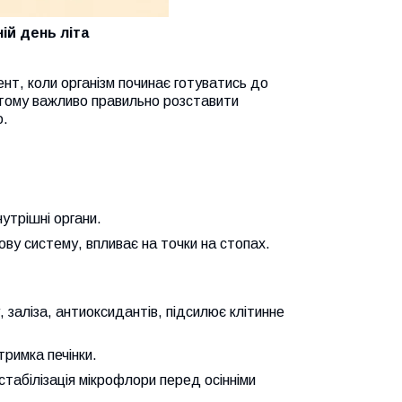
ій день літа
ент, коли організм починає готуватись до
 тому важливо правильно розставити
о.
утрішні органи.
ову систему, впливає на точки на стопах.
заліза, антиоксидантів, підсилює клітинне
тримка печінки.
стабілізація мікрофлори перед осінніми