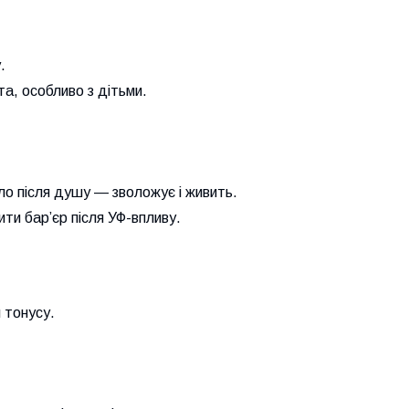
.
та, особливо з дітьми.
іло після душу — зволожує і живить.
ти бар’єр після УФ-впливу.
 тонусу.