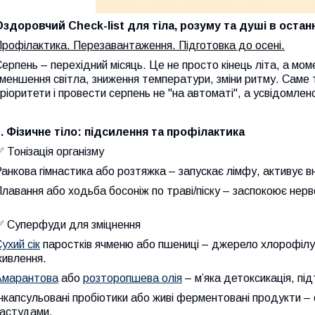
Оздоровчий Check-list для тіла, розуму та душі в останн
рофілактика. Перезавантаження. Підготовка до осені.
ерпень – перехідний місяць. Це не просто кінець літа, а мом
меншення світла, зниження температури, зміни ритму. Саме
ріоритети і провести серпень не "на автоматі", а усвідомлен
1. Фізичне тіло: підсилення та профілактика
 Тонізація організму
анкова гімнастика або розтяжка – запускає лімфу, активує вн
лавання або ходьба босоніж по траві/піску – заспокоює нерв
✅ Суперфуди для зміцнення
ухий сік
паростків ячменю або пшениці – джерело хлорофілу, 
живлення.
Амарантова
або
розторопшева олія
– м’яка детоксикація, під
нкапсульовані пробіотики або живі ферментовані продукти – 
застудами.