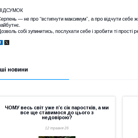
ПІДСУМОК
ерпень — не про “встигнути максимум”, а про відчути себе ж
майбутнє.
озволь собі зупинитись, послухати себе і зробити ті прості ре
нші новини
ЧОМУ весь світ уже п’є сік паростків, а ми
все ще ставимося до цього з
недовірою?
12 травня 26