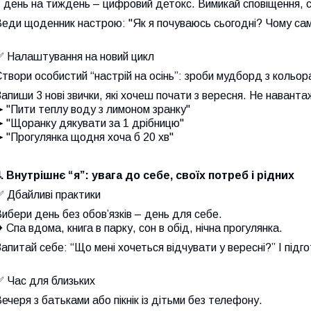
 день на тиждень – цифровий детокс. Вимикай сповіщення, с
еди щоденник настрою: "Як я почуваюсь сьогодні? Чому сам
✅ Налаштування на новий цикл
твори особистий “настрій на осінь”: зроби мудборд з кольора
апиши 3 нові звички, які хочеш почати з вересня. Не навант
 "Пити теплу воду з лимоном зранку"
➤ "Щоранку дякувати за 1 дрібницю"
 "Прогулянка щодня хоча б 20 хв"
. Внутрішнє “я”: увага до себе, своїх потреб і рідних
✅ Дбайливі практики
ибери день без обов’язків – день для себе.
 Спа вдома, книга в парку, сон в обід, нічна прогулянка.
апитай себе: “Що мені хочеться відчувати у вересні?” І підго
✅ Час для близьких
ечеря з батьками або пікнік із дітьми без телефону.