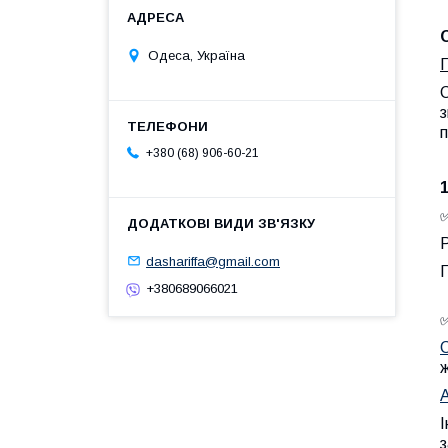
Одеса, Україна
П
С
з
п
+380 (68) 906-60-21
✅
Р
dashariffa@gmail.com
П
+380689066021
С
І