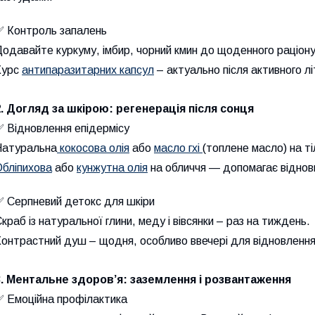
✅ Контроль запалень
одавайте куркуму, імбир, чорний кмин до щоденного раціону
Курс
антипаразитарних капсул
– актуально після активного лі
2. Догляд за шкірою: регенерація після сонця
 Відновлення епідермісу
Натуральна
кокосова олія
або
масло гхі
(топлене масло) на т
Обліпихова
або
кунжутна олія
на обличчя — допомагає віднови
✅ Серпневий детокс для шкіри
краб із натуральної глини, меду і вівсянки – раз на тиждень.
онтрастний душ – щодня, особливо ввечері для відновлення
3. Ментальне здоров’я: заземлення і розвантаження
✅ Емоційна профілактика