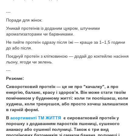
---
Поради для жінок:
Уникай протеїнів із доданим цукром, штучними
ароматизаторами чи барвниками.
Не пийте протеїн одразу після їжі — краще за 1–1,5 години
до або після.
Поєднуй протеїн з клітковиною — додай до коктейлю насіння
льону, ягоди чи зелень.
---
Резюме:
Сиворотковий протеїн — це не про "качалку", а про
енергію, баланс, красу і здоров’я. Він може стати твоїм
помічником у буденному житті: коли ти поспішаєш, коли
худнеш, коли тренуєшся, або просто хочеш залишатися
в гарній формі.
В
асортименті ТМ ЖИТТЯ
є сироватковий протеїн у
порошку з додаванням паростків пшениці, сушеного
ананасу або сушеної полуниці. Також є три вид
протеїнових батончиків зі смаком банана, полуниці і