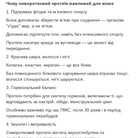
Чому сиворотковий протеїн важливий для жінок
1. Підтримка фігури та м’язового тонусу
Білок допомагає зберегти м’язи при схудненні — організм
"з’їдає" жир, а не м’язи.
Допомагає підтягнути тіло, навіть без інтенсивного спорту.
Протеїн насичує краще за вуглеводи — це захист від
переїдання.
2. Красива шкіра, волосся і нігті
Колаген, еластин, кератин — це все білки.
Без повноцінного білкового харчування шкіра втрачає тонус,
волосся стоншується, нігті шаруються.
3. Гормональний баланс
Протеїн потрібен для синтезу гормонів, включаючи ті, що
відповідають за настрій, лібідо, менструальний цикл.
Особливо важливо під час ПМС, після 30 років і в період
гормональних перебудов.
4. Імунітет і витривалість
Сиворотковий протеїн містить імуноглобуліни та