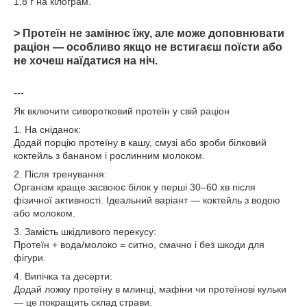
1,8 г на кілограм.
> Протеїн не замінює їжу, але може доповнювати
раціон — особливо якщо не встигаєш поїсти або
не хочеш наїдатися на ніч.
---
Як включити сиворотковий протеїн у свій раціон
1. На сніданок:
Додай порцію протеїну в кашу, смузі або зроби білковий
коктейль з бананом і рослинним молоком.
2. Після тренування:
Організм краще засвоює білок у перші 30–60 хв після
фізичної активності. Ідеальний варіант — коктейль з водою
або молоком.
3. Замість шкідливого перекусу:
Протеїн + вода/молоко = ситно, смачно і без шкоди для
фігури.
4. Випічка та десерти:
Додай ложку протеїну в млинці, мафіни чи протеїнові кульки
— це покращить склад страви.