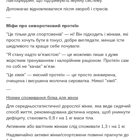
лактоферрин, що підтримують імунну систему.
Допомагає відновлюватися після хвороб і стресів.
---
Міфи про сиворотковий протеїн
"Це тільки для спортсменів" — ні! Він підходить і жінкам, які
просто хочуть бути в тонусі, добре виглядати, менше їсти
шкідливого та краще себе почувати.
"Я стану надто м’язистою" — це можливо лише з дуже
жорстким тренуванням і калорійним раціоном. Протеїн сам
по собі не "качає" м’язи.
"Це хімія" — якісний протеїн — це просто знежирена,
очищена і висушена молочна сироватка. Ніякої "хімії".
---
Норми споживання білка для жінок
Для середньостатистичної дорослої жінки, яка веде сидячий
спосіб життя, рекомендована дієтична норма, щоб уникнути
дефіциту, становить 0,8 г на 1 кг маси тіла.
Активним або вагітним жінкам слід споживати 1,3 г на 1 кг.
Надзвичайно активні жінки/спортсмени повинні прагнути до