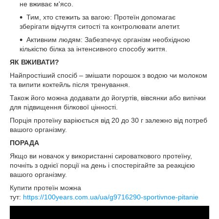
не вживає м'ясо.
Тим, хто стежить за вагою: Протеїн допомагає
зберігати відчуття ситості та контролювати апетит.
Активним людям: Забезпечує організм необхідною
кількістю білка за інтенсивного способу життя.
ЯК ВЖИВАТИ?
Найпростіший спосіб – змішати порошок з водою чи молоком
та випити коктейль після тренування.
Також його можна додавати до йогуртів, вівсянки або випічки
для підвищення білкової цінності.
Порція протеїну варіюється від 20 до 30 г залежно від потреб
вашого організму.
ПОРАДА
Якщо ви новачок у використанні сироваткового протеїну,
почніть з однієї порції на день і спостерігайте за реакцією
вашого організму.
Купити протеїн можна
тут:
https://100years.com.ua/ua/g9716290-sportivnoe-pitanie