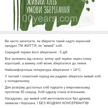
Ви часто запитуєте, як зберегти такий надто корисний
продукт ТМ ЖИТТЯ, як "живий" хліб.
Середній термін його зберігання - 5 діб.
Все залежить від сезону: влітку цей термін через спеку
коротший, а взимку хліб може зберігатися до тижня.
Найкомфортніша тепература зберігання + 18°С.
У теплий і спекотний період ми радимо зберігати живий хліб
у холодильнику.
Для розігріву достатньо хліб підігріти у мікрохвильовці
протягом 30 секунд. Хліб одразу стане м'ягеньким.
Нагадуємо, що живий хліб виготовляється без дріжжів,
закваски і борошна. І БЕЗ ЖОДНИХ КОНСЕРВАНТІВ!