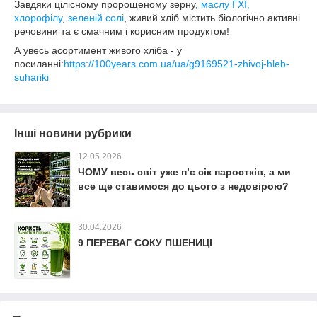
Завдяки цілісному пророщеному зерну,
маслу ГХІ,
хлорофілу
,
зеленій солі
, живий хліб містить біологічно активні
речовини та є смачним і корисним продуктом!
А увесь асортимент живого хліба - у
посиланні:
https://100years.com.ua/ua/g9169521-zhivoj-hleb-
suhariki
Інші новини рубрики
12.05.2026
ЧОМУ весь світ уже п’є сік паростків, а ми
все ще ставимося до цього з недовірою?
30.04.2026
9 ПЕРЕВАГ СОКУ ПШЕНИЦІ