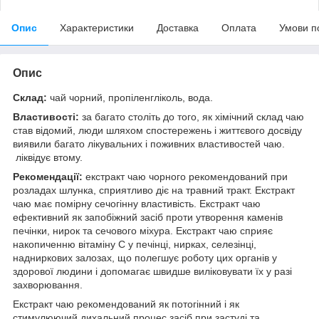
Опис
Характеристики
Доставка
Оплата
Умови п
Опис
Склад:
чай чорний, пропіленгліколь, вода.
Властивості:
за багато століть до того, як хімічний склад чаю
став відомий, люди шляхом спостережень і життєвого досвіду
виявили багато лікувальних і поживних властивостей чаю.
ліквідує втому.
Рекомендації:
екстракт чаю чорного рекомендований при
розладах шлунка, сприятливо діє на травний тракт. Екстракт
чаю має помірну сечогінну властивість. Екстракт чаю
ефективний як запобіжний засіб проти утворення каменів
печінки, нирок та сечового міхура. Екстракт чаю сприяє
накопиченню вітаміну С у печінці, нирках, селезінці,
надниркових залозах, що полегшує роботу цих органів у
здорової людини і допомагає швидше виліковувати їх у разі
захворювання.
Екстракт чаю рекомендований як потогінний і як
стимулюючий дихальний процес засіб при застуді та