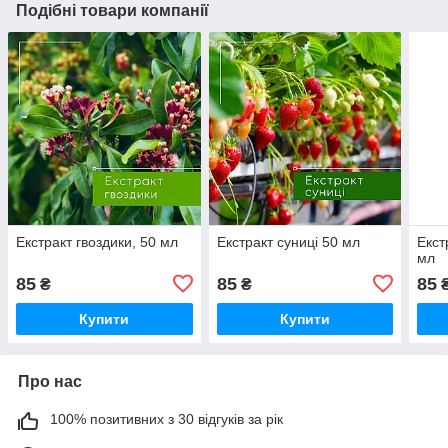
Подібні товари компанії
Екстракт гвоздики, 50 мл
Екстракт суниці 50 мл
Екст
мл
85
85
85
₴
₴
Купити
Купити
Про нас
100% позитивних з 30 відгуків за рік