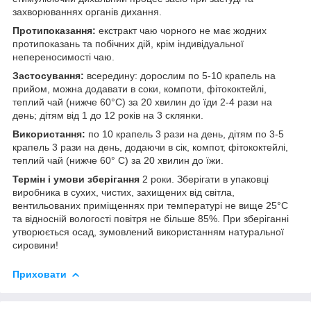
захворюваннях органів дихання.
Протипоказання:
екстракт чаю чорного не має жодних
протипоказань та побічних дій, крім індивідуальної
непереносимості чаю.
Застосування:
всередину: дорослим по 5-10 крапель на
прийом, можна додавати в соки, компоти, фітококтейлі,
теплий чай (нижче 60°С) за 20 хвилин до їди 2-4 рази на
день; дітям від 1 до 12 років на 3 склянки.
Використання:
по 10 крапель 3 рази на день, дітям по 3-5
крапель 3 рази на день, додаючи в сік, компот, фітококтейлі,
теплий чай (нижче 60° С) за 20 хвилин до їжи.
Термін і умови зберігання
2 роки. Зберігати в упаковці
виробника в сухих, чистих, захищених від світла,
вентильованих приміщеннях при температурі не вище 25°С
та відносній вологості повітря не більше 85%. При зберіганні
утворюється осад, зумовлений використанням натуральної
сировини!
Приховати