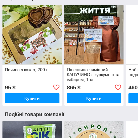
Печиво з какао, 200 г
Пшенично-ячмінний
Набі
КАПУЧИНО з куркумою та
пода
імбирем, 1 кг
95
865
460
₴
₴
Купити
Купити
Подібні товари компанії