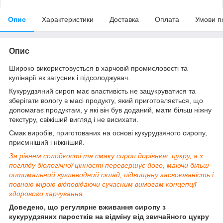
Опис
Характеристики
Доставка
Оплата
Умови п
Опис
Широко використовується в харчовій промисловості та
кулінарії як загусник і підсолоджувач.
Кукурудзяний сироп має властивість не зацукруватися та
зберігати вологу в масі продукту, який приготовляється, що
допомагає продуктам, у які він був доданий, мати більш ніжну
текстуру, свіжіший вигляд і не висихати.
Смак виробів, приготованих на основі кукурудзяного сиропу,
приємніший і ніжніший.
За рівнем солодкості та смаку сироп дорівнює цукру, а з
погляду біологічної цінності перевершує його, маючи більш
оптимальний вуглеводний склад, підвищену засвоюваність і
повною мірою відповідаючи сучасним вимогам концепції
здорового харчування.
Доведено, що регулярне вживання сиропу з
кукурудзяних паростків на відміну від звичайного цукру