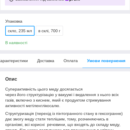
Упаковка
скло, 235 мл
в склі, 700 г
В наявності
арактеристики
Доставка
Оплата
Умови повернення
Опис
Суперактивність цього меду досягається
через його структурізацію у вакуумі і видалення з нього всіх
газів, включно з киснем, який є продуктом стримування
активності метіленглікосалю.
Структуризація (перехід із пінтогранного стану в гексогранне)
дає змогу меду стати теплішим, тому, розчиняючись в
організмі, всі корисні речовини, що входять до складу меду,
стають більшими доступними для проникнення в клітину.