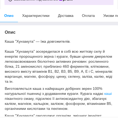
Опис
Характеристики
Доставка
Оплата
Умови п
Опис
Каша "Хунзакута" — їжа довгожителів.
Каша "Хунзакута" зосередилася в собі всю життєву силу й
енергію пророщеного зерна і кураги, бувши цінним джерелом
легкозасвоюваних біологічно активних речовин: рослинного
білка, 21 амінокислот, приблизно 460 ферментів, клітковини,
високого вмісту вітамінів В1, В2, В3, В5, В9, А, Е і С, мінералів:
марганцю, магнію, фосфору, цинку, селену, заліза, калію, міді
та ін.
Виготовляється каша з найкращих добірних зерен 100%
натуральної пшениці з додаванням кураги. Курага надає
каші
пікантного смаку, підсилює її антиоксидантну дію, збагачує
калієм, магнієм, кальцієм, залізом, фосфором, вітамінами В5,
органічними кислотами та пектином.
Каша "Хунзакута" омолоджує організм, зміцнює імунітет,